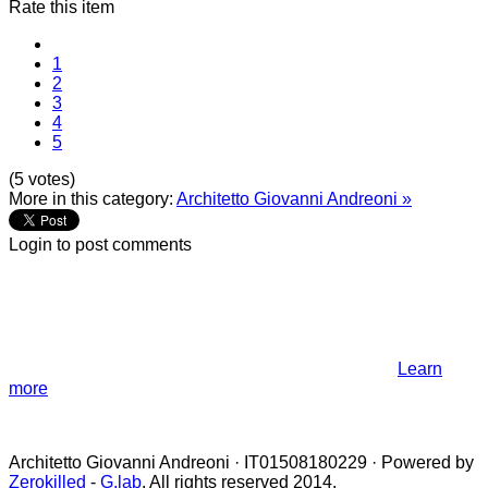
Rate this item
1
2
3
4
5
(5 votes)
More in this category:
Architetto Giovanni Andreoni »
Login to post comments
NOTE! This site uses cookies and
similar technologies.
If you not change browser settings, you agree to it.
Learn
more
I understand
Architetto Giovanni Andreoni · IT01508180229 · Powered by
Zerokilled
-
G.lab
. All rights reserved 2014.