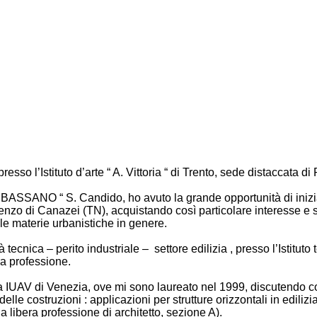
esso l’Istituto d’arte “ A. Vittoria “ di Trento, sede distaccata d
 BASSANO “ S. Candido, ho avuto la grande opportunità di iniziar
nzo di Canazei (TN), acquistando così particolare interesse e 
lle materie urbanistiche in genere.
cnica – perito industriale – settore edilizia , presso l’Istituto 
ra professione.
tura IUAV di Venezia, ove mi sono laureato nel 1999, discutendo 
e delle costruzioni : applicazioni per strutture orizzontali in edi
lla libera professione di architetto, sezione A).