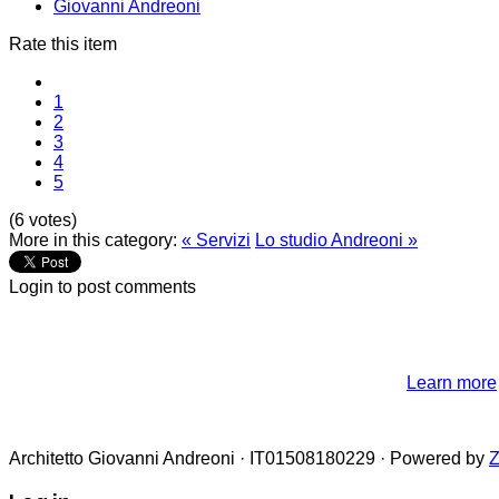
Giovanni Andreoni
Rate this item
1
2
3
4
5
(6 votes)
More in this category:
« Servizi
Lo studio Andreoni »
Login to post comments
NOTE! This site uses cookies and simi
If you not change browser settings, you agree to it.
Learn more
I understand
Architetto Giovanni Andreoni · IT01508180229 · Powered by
Z