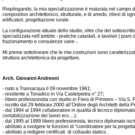
Riepilogando, la mia specializzazione è maturata nel campo delle
compositivo architettonico, strutturale, e di arredo, rilievi di o
edificatori, progettazione rurale.
La configurazione attuale dello studio, oltre che del sottoscr
specializzata nell’ambito - pratiche catastali, e tavolari ( pia
frazionamento e consulenze varie -.
Mi preme sottolineare che le mie costruzioni sono caratterizzate
struttura architettonica da progettare.
Arch. Giovanni Andreoni
- nato a Transacqua il 09 novembre 1961;
- residente a Tonadico in Via Castelpietra n° 27;
- libero professionista con studio in Fiera di Primiero – Via S.
- iscritto dal 29 febbraio 2000 all’Ordine degli Architetti della P
- dal 1984 al 1994 collaboratore in qualità di tecnico diplomato
contabilizzazione dei lavori ecc…);
- dal 1995 al 1999 libero professionista, tecnico diplomato iscrit
- abilitato a svolgere le funzioni di “coordinatore per la proget
- abilitato a redigere certificati di collaudo statico .