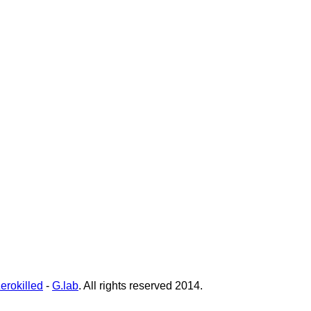
lar technologies.
erokilled
-
G.lab
. All rights reserved 2014.