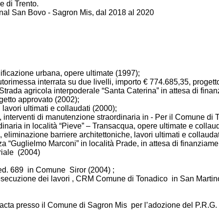
le di Trento.
nal San Bovo - Sagron Mis, dal 2018 al 2020
alificazione urbana, opere ultimate (1997);
torimessa interrata su due livelli, importo € 774.685,35, progett
 Strada agricola interpoderale “Santa Caterina” in attesa di fina
getto approvato (2002);
avori ultimati e collaudati (2000);
 interventi di manutenzione straordinaria in - Per il Comune di 
inaria in località “Pieve” – Transacqua, opere ultimate e collau
liminazione barriere architettoniche, lavori ultimati e collauda
a “Guglielmo Marconi” in località Prade, in attesa di finanziame
riale (2004)
 p.ed. 689 in Comune Siror (2004) ;
ed esecuzione dei lavori , CRM Comune di Tonadico in San Martin
cta presso il Comune di Sagron Mis per l’adozione del P.R.G. 