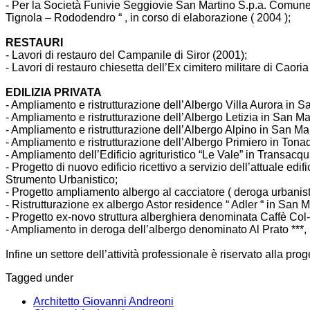
- Per la Società Funivie Seggiovie San Martino S.p.a. Comune
Tignola – Rododendro “ , in corso di elaborazione ( 2004 );
RESTAURI
- Lavori di restauro del Campanile di Siror (2001);
- Lavori di restauro chiesetta dell’Ex cimitero militare di Caoria
EDILIZIA PRIVATA
- Ampliamento e ristrutturazione dell’Albergo Villa Aurora in S
- Ampliamento e ristrutturazione dell’Albergo Letizia in San Mart
- Ampliamento e ristrutturazione dell’Albergo Alpino in San Ma
- Ampliamento e ristrutturazione dell’Albergo Primiero in Tonad
- Ampliamento dell’Edificio agrituristico “Le Vale” in Transacqu
- Progetto di nuovo edificio ricettivo a servizio dell’attuale e
Strumento Urbanistico;
- Progetto ampliamento albergo al cacciatore ( deroga urbanist
- Ristrutturazione ex albergo Astor residence “ Adler “ in San M
- Progetto ex-novo struttura alberghiera denominata Caffè Col-
- Ampliamento in deroga dell’albergo denominato Al Prato ***, i
Infine un settore dell’attività professionale è riservato alla proge
Tagged under
Architetto Giovanni Andreoni