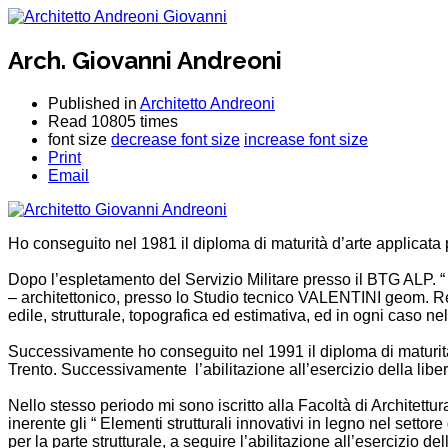
Arch. Giovanni Andreoni
Published in
Architetto Andreoni
Read 10805 times
font size
decrease font size
increase font size
Print
Email
Ho conseguito nel 1981 il diploma di maturità d’arte applicata pr
Dopo l’espletamento del Servizio Militare presso il BTG ALP. “
– architettonico, presso lo Studio tecnico VALENTINI geom. Re
edile, strutturale, topografica ed estimativa, ed in ogni caso ne
Successivamente ho conseguito nel 1991 il diploma di maturità te
Trento. Successivamente l’abilitazione all’esercizio della libe
Nello stesso periodo mi sono iscritto alla Facoltà di Architet
inerente gli “ Elementi strutturali innovativi in legno nel settor
per la parte strutturale, a seguire l’abilitazione all’esercizio de