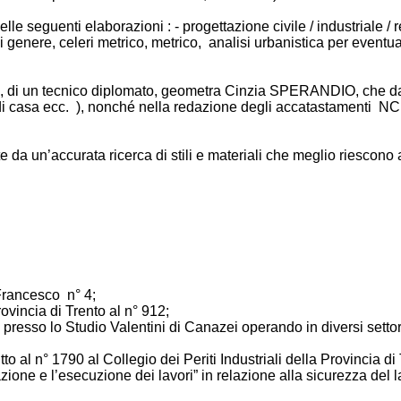
 seguenti elaborazioni : - progettazione civile / industriale / r
gni genere, celeri metrico, metrico, analisi urbanistica per eventu
itto, di un tecnico diplomato, geometra Cinzia SPERANDIO, che d
ni di casa ecc. ), nonché nella redazione degli accatastamenti NC
 da un’accurata ricerca di stili e materiali che meglio riescono 
 Francesco n° 4;
rovincia di Trento al n° 912;
 presso lo Studio Valentini di Canazei operando in diversi settori
to al n° 1790 al Collegio dei Periti Industriali della Provincia di
tazione e l’esecuzione dei lavori” in relazione alla sicurezza del 