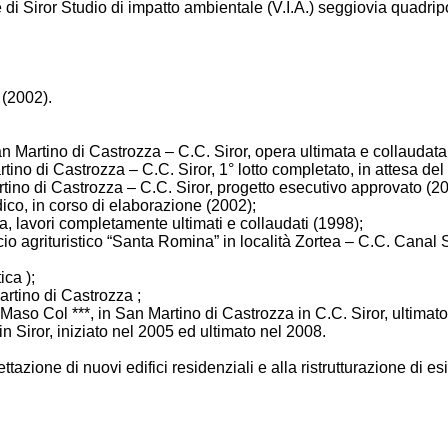
 di Siror Studio di impatto ambientale (V.I.A.) seggiovia quad
 (2002).
an Martino di Castrozza – C.C. Siror, opera ultimata e collaudata
ino di Castrozza – C.C. Siror, 1° lotto completato, in attesa del l
rtino di Castrozza – C.C. Siror, progetto esecutivo approvato (2
ico, in corso di elaborazione (2002);
a, lavori completamente ultimati e collaudati (1998);
dificio agrituristico “Santa Romina” in località Zortea – C.C. Can
ica );
artino di Castrozza ;
Maso Col ***, in San Martino di Castrozza in C.C. Siror, ultimat
n Siror, iniziato nel 2005 ed ultimato nel 2008.
ttazione di nuovi edifici residenziali e alla ristrutturazione di esi