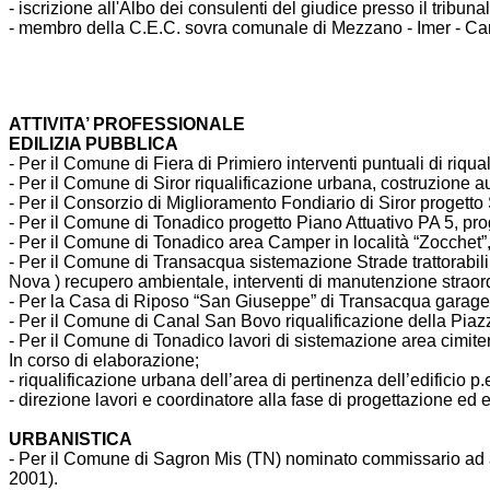
- iscrizione all'Albo dei consulenti del giudice presso il tribuna
- membro della C.E.C. sovra comunale di Mezzano - Imer - Ca
ATTIVITA’ PROFESSIONALE
EDILIZIA PUBBLICA
- Per il Comune di Fiera di Primiero interventi puntuali di riqu
- Per il Comune di Siror riqualificazione urbana, costruzione au
- Per il Consorzio di Miglioramento Fondiario di Siror progetto
- Per il Comune di Tonadico progetto Piano Attuativo PA 5, pro
- Per il Comune di Tonadico area Camper in località “Zocchet”, l
- Per il Comune di Transacqua sistemazione Strade trattorabili,
Nova ) recupero ambientale, interventi di manutenzione straord
- Per la Casa di Riposo “San Giuseppe” di Transacqua garage, e
- Per il Comune di Canal San Bovo riqualificazione della Piazz
- Per il Comune di Tonadico lavori di sistemazione area cimite
In corso di elaborazione;
- riqualificazione urbana dell’area di pertinenza dell’edificio
- direzione lavori e coordinatore alla fase di progettazione 
URBANISTICA
- Per il Comune di Sagron Mis (TN) nominato commissario ad a
2001).