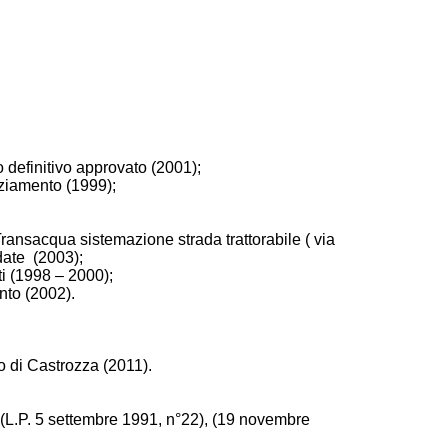
o definitivo approvato (2001);
nziamento (1999);
Transacqua sistemazione strada trattorabile ( via
date (2003);
ti (1998 – 2000);
nto (2002).
o di Castrozza (2011).
(L.P. 5 settembre 1991, n°22), (19 novembre