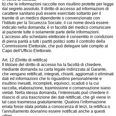
b) che le informazioni raccolte non risultino protette per legge
dal segreto assoluto. Il diritto di accesso ad informazioni di
carattere sanitario può essere esercitato soltanto per il
tramite di un medico dipendente o convenzionato con
l'Istituto per la Sicurezza Sociale, il cui nome dovrà essere
indicato nella domanda; è in facoltà del medico comunicare
al paziente tutte o solamente parte delle informazioni.
L'accesso allo schedario elettorale è consentito in condizioni
di piena parità a tutti i partiti politici sotto il controllo della
Commissione Elettorale, che può delegare tale compito al
Capo dell'Ufficio Elettorale.
Art. 12 (Diritto di rettifica)
Il titolare del diritto di accesso ha la facoltà di chiedere,
mediante domanda su carta legale indirizzata al Garante,
che vengano rettificati, integrati, chiariti, aggiornati o eliminati
dati ed informazioni che lo riguardino personalmente e
risultino inesatti, incompleti, equivoci, scaduti o la cui
raccolta, elaborazione, trasmissione o conservazione siano
vietati. Nella stessa domanda, l'interessato può chiedere il
rilascio di una trascrizione dei dati rettificati, che gli viene in
tal caso trasmessa gratuitamente. Qualora l'informazione
errata fosse stata portata a conoscenza di terzi, la rettifica o
l'annullamento dovranno essere notificati anche a questi
ultimi.