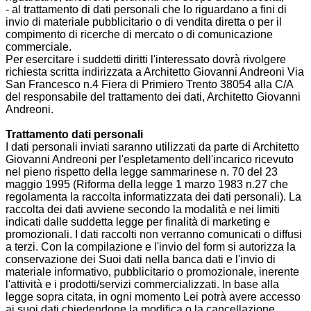
- al trattamento di dati personali che lo riguardano a fini di
invio di materiale pubblicitario o di vendita diretta o per il
compimento di ricerche di mercato o di comunicazione
commerciale.
Per esercitare i suddetti diritti l'interessato dovrà rivolgere
richiesta scritta indirizzata a Architetto Giovanni Andreoni Via
San Francesco n.4 Fiera di Primiero Trento 38054 alla C/A
del responsabile del trattamento dei dati, Architetto Giovanni
Andreoni.
Trattamento dati personali
I dati personali inviati saranno utilizzati da parte di Architetto
Giovanni Andreoni per l'espletamento dell'incarico ricevuto
nel pieno rispetto della legge sammarinese n. 70 del 23
maggio 1995 (Riforma della legge 1 marzo 1983 n.27 che
regolamenta la raccolta informatizzata dei dati personali). La
raccolta dei dati avviene secondo la modalità e nei limiti
indicati dalle suddetta legge per finalità di marketing e
promozionali. I dati raccolti non verranno comunicati o diffusi
a terzi. Con la compilazione e l'invio del form si autorizza la
conservazione dei Suoi dati nella banca dati e l'invio di
materiale informativo, pubblicitario o promozionale, inerente
l'attività e i prodotti/servizi commercializzati. In base alla
legge sopra citata, in ogni momento Lei potrà avere accesso
ai suoi dati chiedendone la modifica o la cancellazione