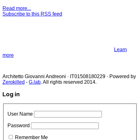
Read more...
Subscribe to this RSS feed
NOTE! This site uses cookies and
similar technologies.
If you not change browser settings, you agree to it.
Learn
more
I understand
Architetto Giovanni Andreoni · IT01508180229 · Powered by
Zerokilled
-
G.lab
. All rights reserved 2014.
Log in
User Name
Password
Remember Me