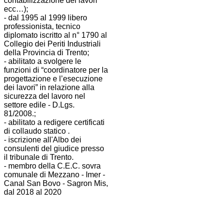
contabilizzazione dei lavori
ecc…);
- dal 1995 al 1999 libero
professionista, tecnico
diplomato iscritto al n° 1790 al
Collegio dei Periti Industriali
della Provincia di Trento;
- abilitato a svolgere le
funzioni di “coordinatore per la
progettazione e l’esecuzione
dei lavori” in relazione alla
sicurezza del lavoro nel
settore edile - D.Lgs.
81/2008.;
- abilitato a redigere certificati
di collaudo statico .
- iscrizione all'Albo dei
consulenti del giudice presso
il tribunale di Trento.
- membro della C.E.C. sovra
comunale di Mezzano - Imer -
Canal San Bovo - Sagron Mis,
dal 2018 al 2020