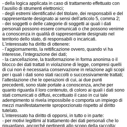
- della logica applicata in caso di trattamento effettuato con
l'ausilio di strumenti elettronici;
- degli estremi identificativi del titolare, dei responsabili e del
rappresentante designato ai sensi dell'articolo 5, comma 2;
- dei soggetti o delle categorie di soggetti ai quali i dati
personali possono essere comunicati o che possono venirne
a conoscenza in qualità di rappresentante designato nel
territorio dello stato, di responsabili o incaricati.
L'interessato ha diritto di ottenere:
- l'aggiornamento, la rettificazione ovvero, quando vi ha
interesse, l'integrazione dei dati;
- la cancellazione, la trasformazione in forma anonima o il
blocco dei dati trattati in violazione di legge, compresi quelli
di cui non è necessaria conservazione in relazione agli scopi
per i quali i dati sono stati raccolti o successivamente trattati;
l'attestazione che le operazioni di cui, ai due punti
precedenti, sono state portate a conoscenza, anche per
quanto riguarda il loro contenuto, di coloro ai quali i dati sono
stati comunicati o diffusi, eccettuato il caso in cui tale
adempimento si rivela impossibile o comporta un impiego di
mezzi manifestatamente sproporzionato rispetto al diritto
tutelato.
L'interessato ha diritto di opporsi, in tutto o in parte:
- per motivi legittimi al trattamento dei dati personali che lo
riguardano, ancorché pertinenti allo scopo della raccolta;